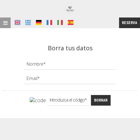
≡
RESERVA
HOME
Borra tus datos
UBICACIÓN
ALOJAMIENTO
INSTALACIONES
GALERÍA DE FOTOS
INVESTIGACIÓN
BORRAR
CONTACTO