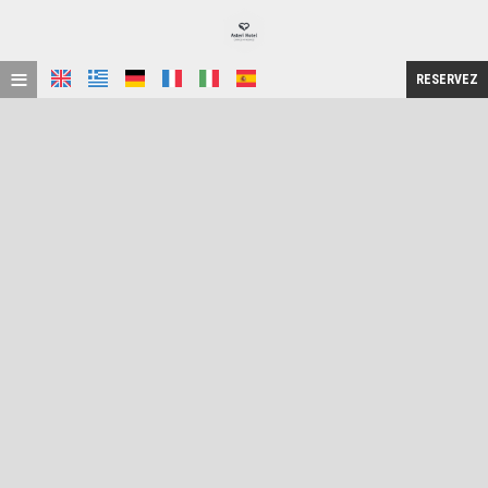
≡
RESERVEZ
ACCUEIL
EMPLACEMENT
HÉBERGEMENT
INSTALLATIONS
GALERIE DE PHOTOS
DEMANDE
CONTACT