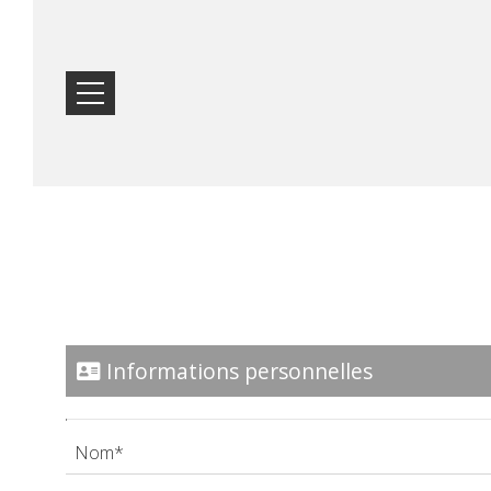
ACCUEIL
EMPLACEMENT
HÉBERGEMENT
Informations personnelles
INSTALLATIONS
GALERIE DE
PHOTOS