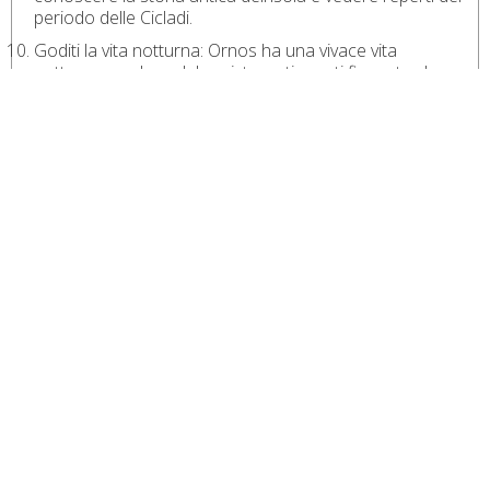
periodo delle Cicladi.
Goditi la vita notturna: Ornos ha una vivace vita
notturna con bar, club e ristoranti aperti fino a tarda
notte. Puoi goderti musica dal vivo, balli e drink con
amici e gente del posto.
FARE UNA PRENOTAZIONE
RICHIESTA
PRENOTAZIONE