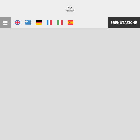
≡
PRENOTAZIONE
HOME
POSIZIONE
ALLOGGIO
STRUTTURE
GALLERIA FOTOGRAFICA
RICHIESTA
CONTATTI